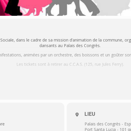
Sociale, dans le cadre de sa mission d’animation de la commune, or
dansants au Palais des Congrès.
festations, animées par un orchestre, des boissons et un goûter sont
Les tickets sont à retirer au C.C.A.S. (125, rue Jules Ferry).
ription aux thés dansants gratuits, une pièce d’identité et un justif
LIEU
bre
Palais des Congrès - Es
Port Santa Lucia - 101 