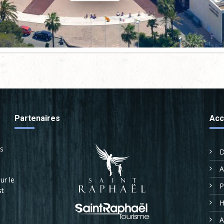
Partenaires
Acc
us
D
A
ur le
P
st
H
A