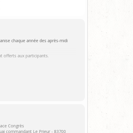
ganise chaque année des après-midi
 offerts aux participants.
icatif de domicile vous seront demandés.
pace Congrès
quai commandant Le Prieur - 83700