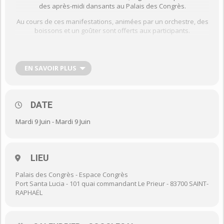
des après-midi dansants au Palais des Congrès.
Au cours de ces manifestations, animées par un orchestre, des
boissons et un goûter sont offerts aux participants.
Les tickets sont à retirer au C.C.A.S. (125, rue Jules Ferry).
Pour toute première demande d’inscription aux thés dansants
EN SAVOIR PLUS
gratuits, une pièce d’identité et un justificatif de domicile vous
seront demandés.
DATE
Mardi 9 Juin - Mardi 9 Juin
LIEU
Palais des Congrès - Espace Congrès
Port Santa Lucia - 101 quai commandant Le Prieur - 83700 SAINT-
RAPHAËL