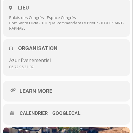
LIEU
Des conférences et ateliers seront programmés durant ces 3
jours ainsi qu’un concert chaque soir.
Palais des Congrès - Espace Congrès
Horaires d’Ouverture : Vendredi de 14h00 à 19h30, samedi de
Port Santa Lucia - 101 quai commandant Le Prieur - 83700 SAINT-
10h00 à 19h30 et dimanche 10h00 à 19h00.
RAPHAËL
Liste des exposants et programmes des animations sur
www.lesjourneesbienetre.fr
ORGANISATION
Tarif entrée : 4EUR
Azur Evenementiel
un tarif réduit est à télécharger sur le site
06 72 96 31 02
LEARN MORE
CALENDRIER
GOOGLECAL