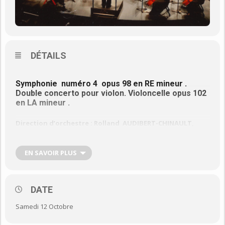
DÉTAILS
Symphonie numéro 4 opus 98 en RE mineur .
Double concerto pour violon. Violoncelle opus 102
en LA mineur .
Direction d’orchestre : Rolland AUDIBERT-CHINAULT
,
ancien soliste de l’opéra de Nice Professeur au CNR de Nice
(violoncelliste). Il dirige l’orchestre depuis 2004.
EN SAVOIR PLUS
Violon : Alexandre DUBACH
A 9 ans il remporte le concours de l’exposition Nationale de
Suisse à Lausanne . Il est lauréat du prestigieux concours de
LIPIZIER en 1986.
DATE
Il a été l’élève du grand grand YEHUDI MENUHiN. Il joue sur un
GALIANO qu’il préfère au Stradivarius mis à sa disposition.
Samedi 12 Octobre
Ses tournées l’on amené en Chine, Pologne, Italie, Bulgarie,
Allemagne, France.