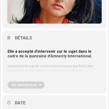
DÉTAILS
Elle a accepté d’intervenir sur le sujet dans le
cadre de la quinzaine d’Amnesty International.
Jeannette Bougrab a une connaissance parfaite des
inégalités et des violences faites aux femmes.
Elle a été présidente de l’Agence nationale pour la cohésion
sociale et l’égalité des chances puis, présidente de la Haute
EN SAVOIR PLUS
Autorité de lutte contre les discriminations et pour l’égalité
(HALDE), avant d’être nommée secrétaire d’État à la Jeunesse et
à la Vie associative sous François Fillon.
DATE