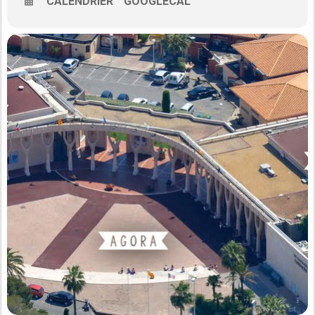
lycéens, étudiants d’apprendre à réfléchir sur leur avenir, sur
CALENDRIER
GOOGLECAL
leur profil et sur leurs motivations en rencontrant des
professionnels du conseil en orientation et de
l’entreprise. L’objectif de cet évènement est d’aider les jeunes à
s’engager dans des voies professionnelles présentant de réels
débouchés, d’appréhender le contenu et les contraintes des
métiers pour lesquels ils souhaitent se préparer et enfin se
projeter dans le futur de façon positive.
Profitez de cet événement pour
Vous engager dans des voies professionnelles présentant
de réels débouchés,
Appréhender le contenu et les contraintes des métiers,
Obtenir des conseils personnalisés de spécialistes de
l’orientation,
Vous projeter dans le futur de façon positive.
La CCI du Var organise chaque année depuis 8 ans la Nuit de
l’Orientation. Un moment privilégié pour permettre aux jeunes
et à leurs parents de s’informer sur l’orientation et les métiers.
De très nombreuses entreprises emblématiques de leurs
secteurs d’activité se mobilisent pour présenter leurs métiers
porteurs.