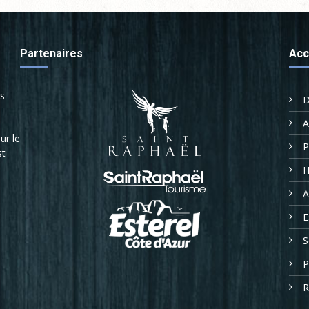
Partenaires
Acc
us
D
A
ur le
P
st
H
A
E
S
P
R