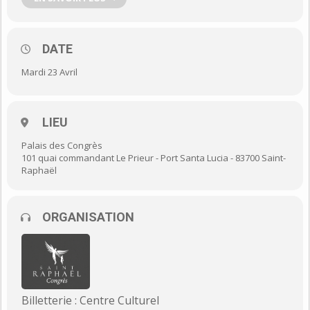
DATE
Mardi 23 Avril
GRATUIT SUR RÉSERVATION AUPRÈS DU CENTRE CULTUREL
LIEU
Tél. 04 98 11 89 00 ou
billetterie@ville-saintraphael.fr
Palais des Congrès
101 quai commandant Le Prieur - Port Santa Lucia - 83700 Saint-
Écrivain, critique littéraire, animateur, réalisateur et rédacteur
Raphaël
en chef du magazine LUI
Le style d’écriture de Frédéric Beigbeder obéit aux codes du
dandysme maniant l’humour et l’autodérision.
ORGANISATION
En 1990, âgé de 24 ans, il publie son premier roman, « Mémoires
d’un jeune homme dérangé ».
En 1994 paraît son deuxième roman, « Vacances dans le
coma », puis en 1997 « L’amour dure trois ans », qui clôt la
trilogie de Marc Marronnier.
Billetterie : Centre Culturel