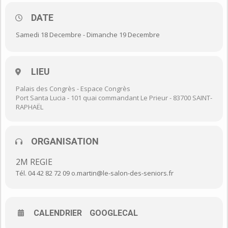
DATE
Samedi 18 Decembre - Dimanche 19 Decembre
La 5ème édition du salon des seniors de
Saint-Raphaël se déroulera les 18 et 19
décembre 2021 au
Palais des Congrès de
Saint-Raphaël
,
LIEU
Palais des Congrès - Espace Congrès
Au programme
: des exposants dans les
Port Santa Lucia - 101 quai commandant Le Prieur - 83700 SAINT-
secteurs du Gastronomie, Confort et
RAPHAËL
rénovation de l’habitat, Autonomie, Maisons
de retraite, Loisirs Détente et Voyages,
Santé, Beauté, Droits et Patrimoine, Services
ORGANISATION
à la personne…
2M REGIE
Deux jours pendant lesquels les visiteurs
Tél. 04 42 82 72 09 o.martin@le-salon-des-seniors.fr
pourront découvrir des produits et services
adaptés à leurs besoins et se divertir dans
une ambiance conviviale avec de
nombreuses animations.
CALENDRIER
GOOGLECAL