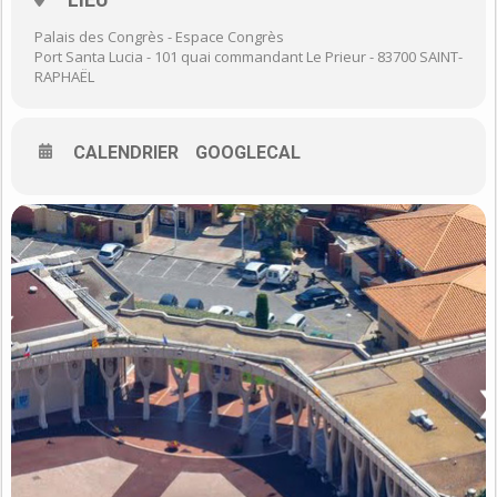
Vente de robes de mariée à emporter !
Palais des Congrès - Espace Congrès
Port Santa Lucia - 101 quai commandant Le Prieur - 83700 SAINT-
Ouverture au public : 10h-19h
RAPHAËL
Défilés : 14h30 et 17h avec spectacle.
Conférence : 16h
CALENDRIER
GOOGLECAL
Entrée : 5€